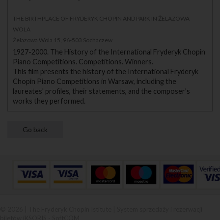
THE BIRTHPLACE OF FRYDERYK CHOPIN AND PARK IN ŻELAZOWA
WOLA
Żelazowa Wola 15, 96-503 Sochaczew
1927-2000. The History of the International Fryderyk Chopin
Piano Competitions. Competitions. Winners.
This film presents the history of the International Fryderyk
Chopin Piano Competitions in Warsaw, including the
laureates' profiles, their statements, and the composer's
works they performed.
© 2026 | The Fryderyk Chopin Istitute |
System sprzedaży i rezerwacji
biletów iKSORIS
-
SoftCOM