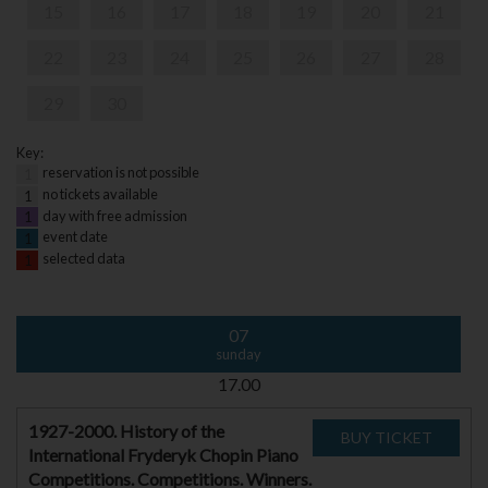
15
16
17
18
19
20
21
22
23
24
25
26
27
28
29
30
Key:
reservation is not possible
1
no tickets available
1
day with free admission
1
event date
1
selected data
1
07
sunday
17.00
1927-2000. History of the
International Fryderyk Chopin Piano
Competitions. Competitions. Winners.