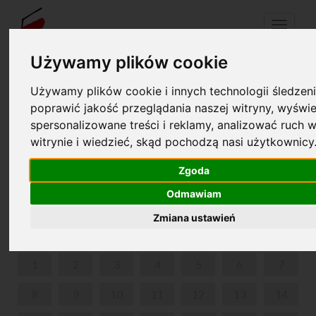
Menu
Używamy plików cookie
Używamy plików cookie i innych technologii śledzeni
Your cart is empty!
pl
en
poprawić jakość przeglądania naszej witryny, wyświe
spersonalizowane treści i reklamy, analizować ruch w
witrynie i wiedzieć, skąd pochodzą nasi użytkownicy
1927-2000. THE HISTORY OF THE INTERNATIONAL
FRYDERYK CHOPIN PIANO COMPETITIONS.
Zgoda
COMPETITIONS. WINNERS.
Odmawiam
JUNE 2026
Zmiana ustawień
MON
TUE
WED
THU
FRI
SAT
SUN
1
2
3
4
5
6
7
8
9
10
11
12
13
14