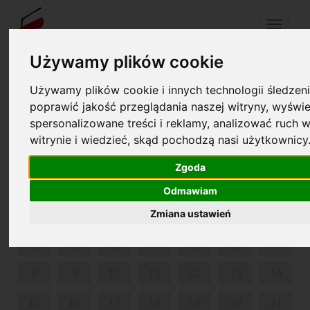
Menu
Używamy plików cookie
Używamy plików cookie i innych technologii śledzeni
Your cart is empty!
pl
en
poprawić jakość przeglądania naszej witryny, wyświe
spersonalizowane treści i reklamy, analizować ruch w
witrynie i wiedzieć, skąd pochodzą nasi użytkownicy
A BALLET WITH MUSIC BY CHOPIN, "THE LADY OF
THE CAMELLIAS"
Zgoda
JUNE 2026
Odmawiam
Zmiana ustawień
MON
TUE
WED
THU
FRI
SAT
SUN
1
2
3
4
5
6
7
8
9
10
11
12
13
14
15
16
17
18
19
20
21