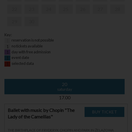
22
23
24
25
26
27
28
29
30
Key:
reservation is not possible
1
no tickets available
1
day with free admission
1
event date
1
selected data
1
20
saturday
17.00
Ballet with music by Chopin "The
Lady of the Camellias"
THE BIRTHPLACE OF FRYDERYK CHOPIN AND PARK IN ŻELAZOWA