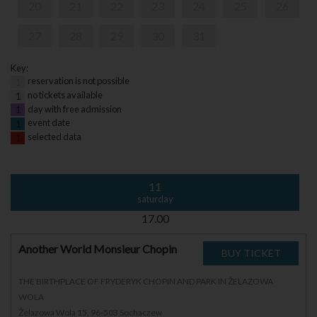
20
21
22
23
24
25
26
27
28
29
30
31
Key:
reservation is not possible
1
no tickets available
1
day with free admission
1
event date
1
selected data
1
11
saturday
17.00
Another World Monsieur Chopin
THE BIRTHPLACE OF FRYDERYK CHOPIN AND PARK IN ŻELAZOWA
WOLA
Żelazowa Wola 15, 96-503 Sochaczew