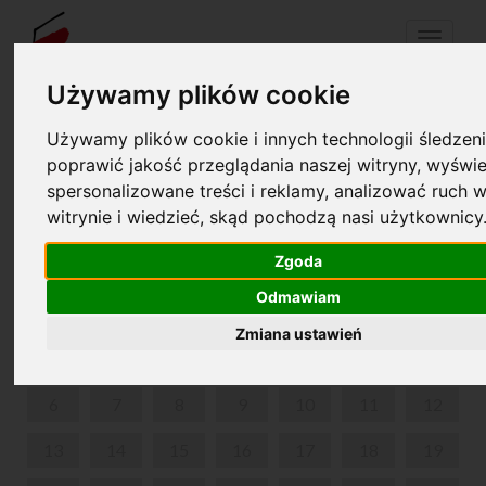
Menu
Używamy plików cookie
Używamy plików cookie i innych technologii śledzeni
Your cart is empty!
pl
en
poprawić jakość przeglądania naszej witryny, wyświe
spersonalizowane treści i reklamy, analizować ruch w
witrynie i wiedzieć, skąd pochodzą nasi użytkownicy
ANOTHER WORLD, MONSIEUR CHOPIN
Zgoda
JULY 2026
Odmawiam
MON
TUE
WED
THU
FRI
SAT
SUN
Zmiana ustawień
1
2
3
4
5
6
7
8
9
10
11
12
13
14
15
16
17
18
19