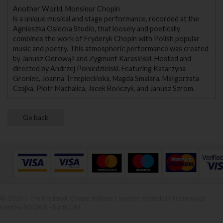
Another World, Monsieur Chopin
is a unique musical and stage performance, recorded at the
Agnieszka Osiecka Studio, that loosely and poetically
combines the work of Fryderyk Chopin with Polish popular
music and poetry. This atmospheric performance was created
by Janusz Odrowąż and Zygmunt Karasiński. Hosted and
directed by Andrzej Poniedzielski. Featuring Katarzyna
Groniec, Joanna Trzepiecińska, Magda Smalara, Małgorzata
Czajka, Piotr Machalica, Jacek Bończyk, and Janusz Szrom.
© 2026 | The Fryderyk Chopin Istitute |
System sprzedaży i rezerwacji
biletów iKSORIS
-
SoftCOM