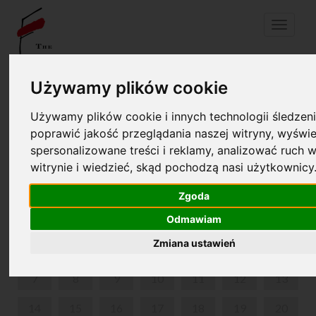
Menu
Używamy plików cookie
Your cart is empty!
pl
en
Używamy plików cookie i innych technologii śledzeni
poprawić jakość przeglądania naszej witryny, wyświe
THE BIRTHPLACE OF FRYDERYK CHOPIN AND PARK
spersonalizowane treści i reklamy, analizować ruch w
IN ŻELAZOWA WOLA
witrynie i wiedzieć, skąd pochodzą nasi użytkownicy
JULY 2025
Zgoda
MON
TUE
WED
THU
FRI
SAT
SUN
Odmawiam
Zmiana ustawień
1
2
3
4
5
6
7
8
9
10
11
12
13
14
15
16
17
18
19
20