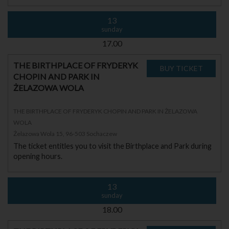
13
sunday
17.00
THE BIRTHPLACE OF FRYDERYK
CHOPIN AND PARK IN
ŻELAZOWA WOLA
THE BIRTHPLACE OF FRYDERYK CHOPIN AND PARK IN ŻELAZOWA
WOLA
Żelazowa Wola 15, 96-503 Sochaczew
The ticket entitles you to visit the Birthplace and Park during
opening hours.
13
sunday
18.00