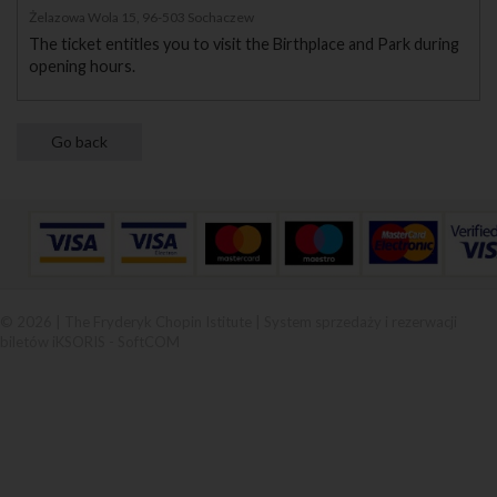
Żelazowa Wola 15, 96-503 Sochaczew
The ticket entitles you to visit the Birthplace and Park during
opening hours.
© 2026 | The Fryderyk Chopin Istitute |
System sprzedaży i rezerwacji
biletów iKSORIS
-
SoftCOM