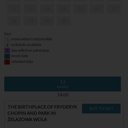
21
22
23
24
25
26
27
28
29
30
31
Key:
reservation is not possible
1
no tickets available
1
day with free admission
1
event date
1
selected data
1
13
sunday
14.00
THE BIRTHPLACE OF FRYDERYK
CHOPIN AND PARK IN
ŻELAZOWA WOLA