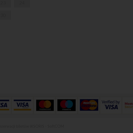
23
24
30
ezerwacji biletów iKSORIS
-
SoftCOM