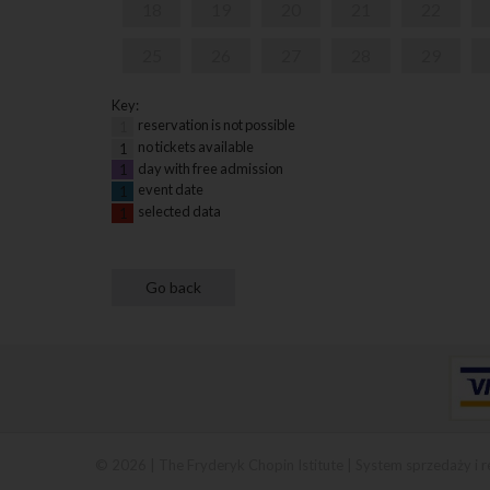
18
19
20
21
22
25
26
27
28
29
Key:
reservation is not possible
1
no tickets available
1
day with free admission
1
event date
1
selected data
1
© 2026 | The Fryderyk Chopin Istitute |
System sprzedaży i r