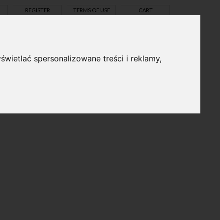
REGISTER
TERMS OF USE
CART
świetlać spersonalizowane treści i reklamy,
pl
en