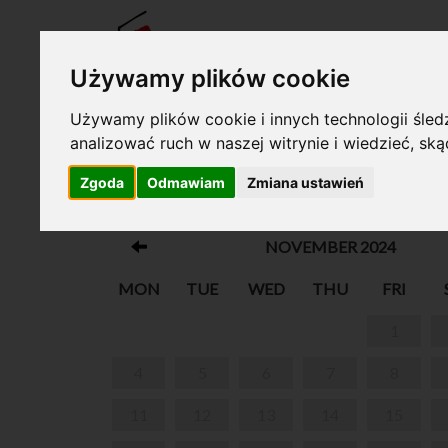
TICKE
Używamy plików cookie
Używamy plików cookie i innych technologii śledz
analizować ruch w naszej witrynie i wiedzieć, sk
Your cart is empty!
Zgoda
Odmawiam
Zmiana ustawień
EUROPEJSKIE DNI DZIEDZICTW
NOVEMBER 2024
MON
TUE
WED
THU
FRI
1
4
5
6
7
8
11
12
13
14
15