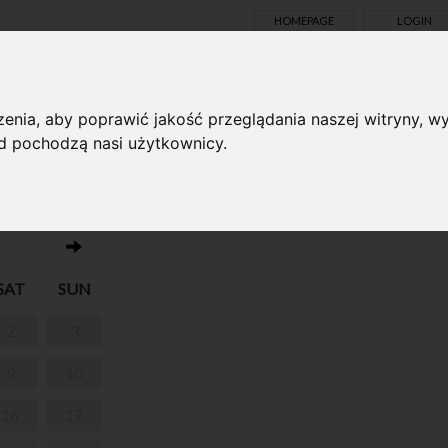
HOMEPAGE
LOGIN
TS ONLINE
enia, aby poprawić jakość przeglądania naszej witryny, wy
ąd pochodzą nasi użytkownicy.
No events on this day 28.11.2024
A
SAT
SUN
2
3
9
10
16
17