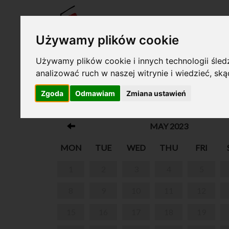
TICKE
Używamy plików cookie
Używamy plików cookie i innych technologii śledz
analizować ruch w naszej witrynie i wiedzieć, sk
Your cart is empty!
Zgoda
Odmawiam
Zmiana ustawień
RECITAL URODZINOWY
MAY 2023
MON
TUE
WED
THU
FRI
1
2
3
4
5
8
9
10
11
12
15
16
17
18
19