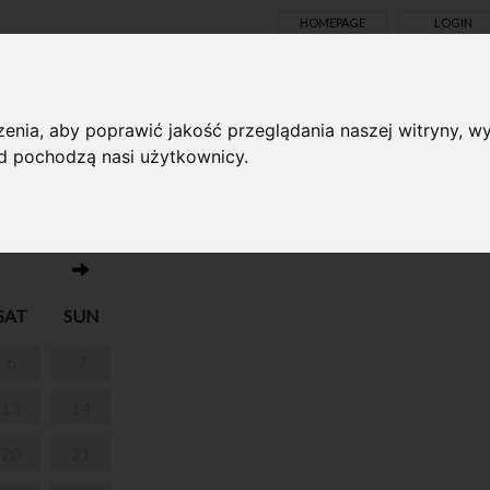
HOMEPAGE
LOGIN
TS ONLINE
enia, aby poprawić jakość przeglądania naszej witryny, wy
ąd pochodzą nasi użytkownicy.
No events on this day 22.05.2023
SAT
SUN
6
7
13
14
20
21