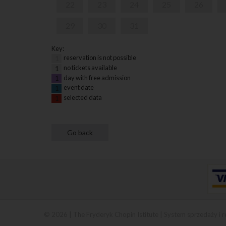
22
23
24
25
26
29
30
31
Key:
reservation is not possible
1
no tickets available
1
day with free admission
1
event date
1
selected data
1
© 2026 | The Fryderyk Chopin Istitute |
System sprzedaży i r