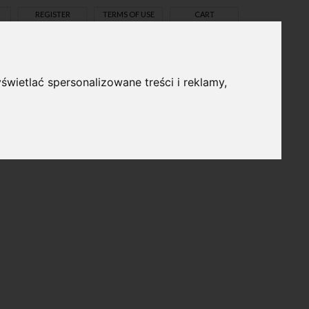
REGISTER
TERMS OF USE
CART
świetlać spersonalizowane treści i reklamy,
pl
en