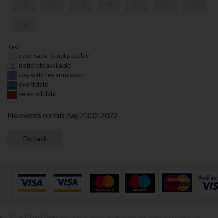
21
22
23
24
25
26
27
28
Key:
reservation is not possible
1
no tickets available
1
day with free admission
1
event date
1
selected data
1
No events on this day 23.02.2022
© 2026 | The Fryderyk Chopin Istitute |
System sprzedaży i rezerwacji