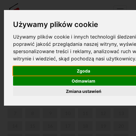
Menu
Używamy plików cookie
Używamy plików cookie i innych technologii śledzeni
Your cart is empty!
poprawić jakość przeglądania naszej witryny, wyświe
pl
en
spersonalizowane treści i reklamy, analizować ruch w
witrynie i wiedzieć, skąd pochodzą nasi użytkownicy
CHOPIN I KOMPANIA
Zgoda
FEBRUARY 2022
Odmawiam
MON
TUE
WED
THU
FRI
SAT
SUN
Zmiana ustawień
1
2
3
4
5
6
7
8
9
10
11
12
13
14
15
16
17
18
19
20