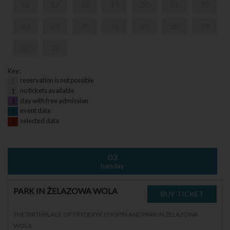
16
17
18
19
20
21
22
23
24
25
26
27
28
29
30
31
Key:
reservation is not possible
1
no tickets available
1
day with free admission
1
event date
1
selected data
1
03
tuesday
PARK IN ŻELAZOWA WOLA
THE BIRTHPLACE OF FRYDERYK CHOPIN AND PARK IN ŻELAZOWA
WOLA