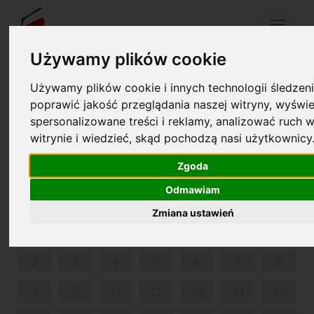
Menu
Używamy plików cookie
Używamy plików cookie i innych technologii śledzeni
Your cart is empty!
pl
en
poprawić jakość przeglądania naszej witryny, wyświe
spersonalizowane treści i reklamy, analizować ruch w
witrynie i wiedzieć, skąd pochodzą nasi użytkownicy
PARK IN ŻELAZOWA WOLA
Zgoda
OCTOBER 2023
Odmawiam
MON
TUE
WED
THU
FRI
SAT
SUN
Zmiana ustawień
1
2
3
4
5
6
7
8
9
10
11
12
13
14
15