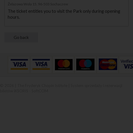
Żelazowa Wola 15, 96-503 Sochaczew
The ticket entitles you to visit the Park only during opening
hours.
© 2026 | The Fryderyk Chopin Istitute |
System sprzedaży i rezerwacji
biletów iKSORIS
-
SoftCOM