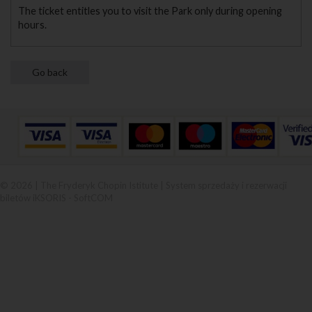
The ticket entitles you to visit the Park only during opening
hours.
© 2026 | The Fryderyk Chopin Istitute |
System sprzedaży i rezerwacji
biletów iKSORIS
-
SoftCOM