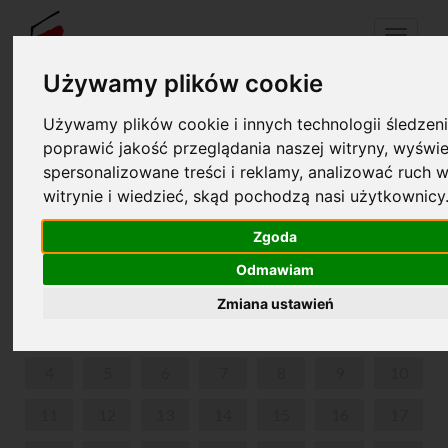
Menu
Używamy plików cookie
Używamy plików cookie i innych technologii śledzeni
Your cart is empty!
pl
en
poprawić jakość przeglądania naszej witryny, wyświe
spersonalizowane treści i reklamy, analizować ruch w
witrynie i wiedzieć, skąd pochodzą nasi użytkownicy
PARK IN ŻELAZOWA WOLA
Zgoda
DECEMBER 2023
Odmawiam
MON
TUE
WED
THU
FRI
SAT
SUN
Zmiana ustawień
1
2
3
4
5
6
7
8
9
10
11
12
13
14
15
16
17