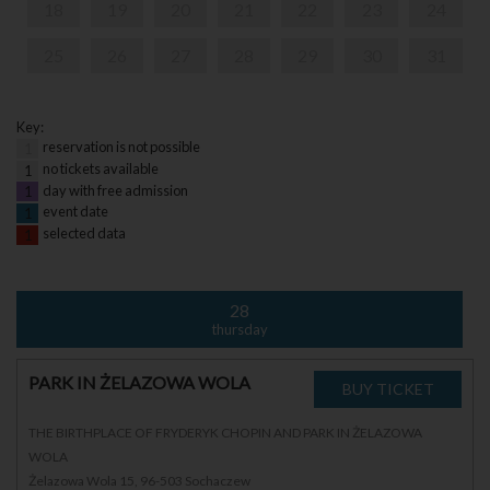
18
19
20
21
22
23
24
25
26
27
28
29
30
31
Key:
reservation is not possible
1
no tickets available
1
day with free admission
1
event date
1
selected data
1
28
thursday
PARK IN ŻELAZOWA WOLA
THE BIRTHPLACE OF FRYDERYK CHOPIN AND PARK IN ŻELAZOWA
WOLA
Żelazowa Wola 15, 96-503 Sochaczew