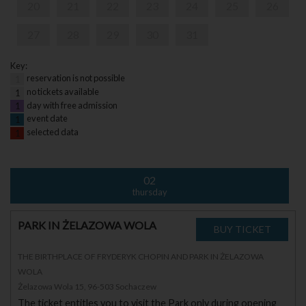
20
21
22
23
24
25
26
27
28
29
30
31
Key:
reservation is not possible
1
no tickets available
1
day with free admission
1
event date
1
selected data
1
02
thursday
PARK IN ŻELAZOWA WOLA
THE BIRTHPLACE OF FRYDERYK CHOPIN AND PARK IN ŻELAZOWA
WOLA
Żelazowa Wola 15, 96-503 Sochaczew
The ticket entitles you to visit the Park only during opening