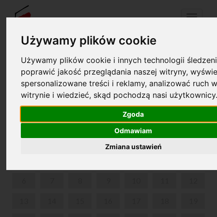
Menu
Używamy plików cookie
Używamy plików cookie i innych technologii śledzeni
Your cart is empty!
pl
en
poprawić jakość przeglądania naszej witryny, wyświe
spersonalizowane treści i reklamy, analizować ruch w
witrynie i wiedzieć, skąd pochodzą nasi użytkownicy
PARK IN ŻELAZOWA WOLA
Zgoda
MAY 2024
Odmawiam
MON
TUE
WED
THU
FRI
SAT
SUN
Zmiana ustawień
1
2
3
4
5
6
7
8
9
10
11
12
13
14
15
16
17
18
19