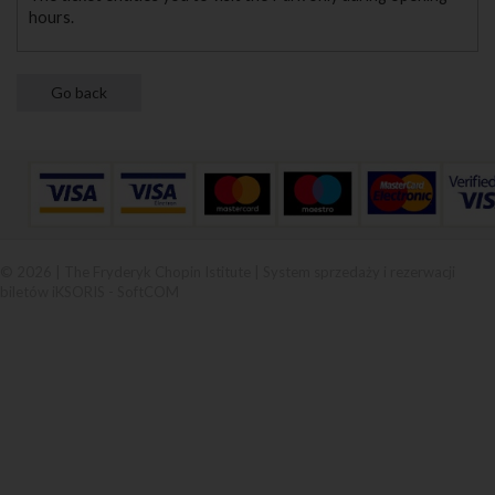
hours.
© 2026 | The Fryderyk Chopin Istitute |
System sprzedaży i rezerwacji
biletów iKSORIS
-
SoftCOM