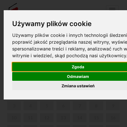
Menu
Używamy plików cookie
Używamy plików cookie i innych technologii śledzeni
Your cart is empty!
pl
en
poprawić jakość przeglądania naszej witryny, wyświe
spersonalizowane treści i reklamy, analizować ruch w
witrynie i wiedzieć, skąd pochodzą nasi użytkownicy
PARK IN ŻELAZOWA WOLA
Zgoda
FEBRUARY 2025
Odmawiam
MON
TUE
WED
THU
FRI
SAT
SUN
Zmiana ustawień
1
2
3
4
5
6
7
8
9
10
11
12
13
14
15
16