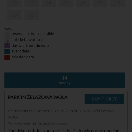
22
23
24
25
26
27
28
29
30
Key:
reservation is not possible
1
no tickets available
1
day with free admission
1
event date
1
selected data
1
14
sunday
PARK IN ŻELAZOWA WOLA
THE BIRTHPLACE OF FRYDERYK CHOPIN AND PARK IN ŻELAZOWA
WOLA
Żelazowa Wola 15, 96-503 Sochaczew
The ticket entitles you to visit the Park only during opening