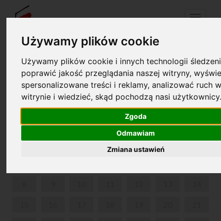
Menu
Używamy plików cookie
Używamy plików cookie i innych technologii śledzeni
Your cart is empty!
pl
en
poprawić jakość przeglądania naszej witryny, wyświe
spersonalizowane treści i reklamy, analizować ruch w
witrynie i wiedzieć, skąd pochodzą nasi użytkownicy
PARK IN ŻELAZOWA WOLA
Zgoda
JUNE 2026
Odmawiam
MON
TUE
WED
THU
FRI
SAT
SUN
Zmiana ustawień
1
2
3
4
5
6
7
8
9
10
11
12
13
14
15
16
17
18
19
20
21