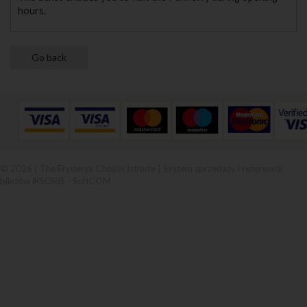
hours.
© 2026 | The Fryderyk Chopin Istitute |
System sprzedaży i rezerwacji
biletów iKSORIS
-
SoftCOM