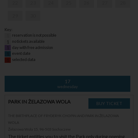
22
23
24
25
26
27
28
29
30
Key:
reservation is not possible
1
no tickets available
1
day with free admission
1
event date
1
selected data
1
17
wednesday
PARK IN ŻELAZOWA WOLA
THE BIRTHPLACE OF FRYDERYK CHOPIN AND PARK IN ŻELAZOWA
WOLA
Żelazowa Wola 15, 96-503 Sochaczew
The ticket entitles you to visit the Park only during opening