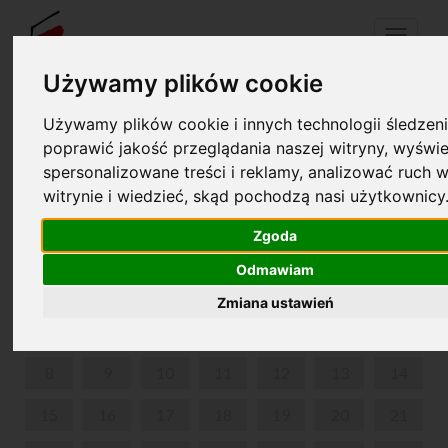
Menu
Używamy plików cookie
Używamy plików cookie i innych technologii śledzeni
Your cart is empty!
pl
en
poprawić jakość przeglądania naszej witryny, wyświe
spersonalizowane treści i reklamy, analizować ruch w
witrynie i wiedzieć, skąd pochodzą nasi użytkownicy
PARK IN ŻELAZOWA WOLA
Zgoda
JUNE 2026
Odmawiam
MON
TUE
WED
THU
FRI
SAT
SUN
Zmiana ustawień
1
2
3
4
5
6
7
8
9
10
11
12
13
14
15
16
17
18
19
20
21