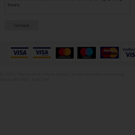
hours.
© 2026 | The Fryderyk Chopin Istitute |
System sprzedaży i rezerwacji
biletów iKSORIS
-
SoftCOM