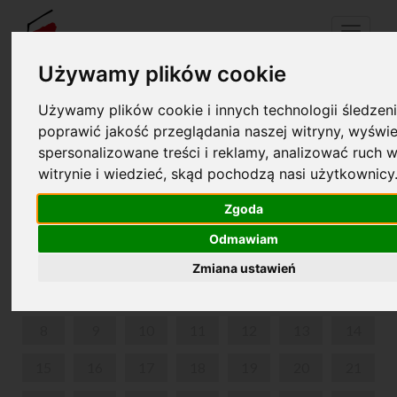
Menu
Używamy plików cookie
Używamy plików cookie i innych technologii śledzeni
Your cart is empty!
pl
en
poprawić jakość przeglądania naszej witryny, wyświe
spersonalizowane treści i reklamy, analizować ruch w
witrynie i wiedzieć, skąd pochodzą nasi użytkownicy
PARK IN ŻELAZOWA WOLA
Zgoda
JUNE 2026
Odmawiam
MON
TUE
WED
THU
FRI
SAT
SUN
Zmiana ustawień
1
2
3
4
5
6
7
8
9
10
11
12
13
14
15
16
17
18
19
20
21