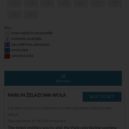
22
23
24
25
26
27
28
29
30
Key:
reservation is not possible
1
no tickets available
1
day with free admission
1
event date
1
selected data
1
18
thursday
PARK IN ŻELAZOWA WOLA
THE BIRTHPLACE OF FRYDERYK CHOPIN AND PARK IN ŻELAZOWA
WOLA
Żelazowa Wola 15, 96-503 Sochaczew
The ticket entitles you to visit the Park only during opening