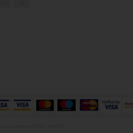
27
28
ezerwacji biletów iKSORIS
-
SoftCOM