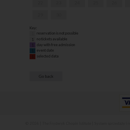
22
23
24
25
26
29
30
Key:
reservation is not possible
1
no tickets available
1
day with free admission
1
event date
1
selected data
1
© 2026 | The Fryderyk Chopin Istitute |
System sprzedaży i r