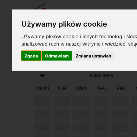
TICKE
Używamy plików cookie
Używamy plików cookie i innych technologii śledz
analizować ruch w naszej witrynie i wiedzieć, sk
Your cart is empty!
Zgoda
Odmawiam
Zmiana ustawień
PARK IN ŻELAZOWA WOLA
JUNE 2026
MON
TUE
WED
THU
FRI
1
2
3
4
5
8
9
10
11
12
15
16
17
18
19