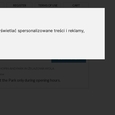
REGISTER
TERMS OF USE
CART
świetlać spersonalizowane treści i reklamy,
pl
en
LA
CHOPIN AND PARK IN ŻELAZOWA WOLA
zew
it the Park only during opening hours.