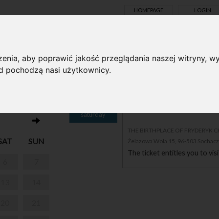
HOMEPAGE
LOGIN
TS ONLINE
enia, aby poprawić jakość przeglądania naszej witryny, wy
ąd pochodzą nasi użytkownicy.
20
PARK IN ŻELAZOWA WO
saturday
THE BIRTHPLACE OF FRYDERYK 
SAT
SUN
Żelazowa Wola 15, 96-503 Sochac
The ticket entitles you to vis
6
7
13
14
20
21