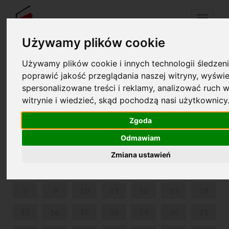
Menu
Używamy plików cookie
Używamy plików cookie i innych technologii śledzeni
Your cart is empty!
pl
en
poprawić jakość przeglądania naszej witryny, wyświe
spersonalizowane treści i reklamy, analizować ruch w
witrynie i wiedzieć, skąd pochodzą nasi użytkownicy
PARK IN ŻELAZOWA WOLA
Zgoda
JUNE 2026
Odmawiam
MON
TUE
WED
THU
FRI
SAT
SUN
Zmiana ustawień
1
2
3
4
5
6
7
8
9
10
11
12
13
14
15
16
17
18
19
20
21