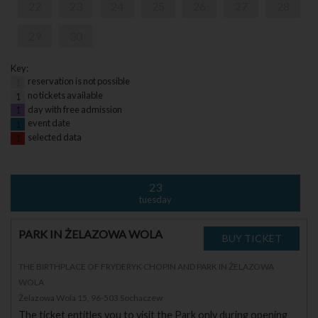
22
23
24
25
26
27
28
29
30
Key:
reservation is not possible
1
no tickets available
1
day with free admission
1
event date
1
selected data
1
23
tuesday
PARK IN ŻELAZOWA WOLA
THE BIRTHPLACE OF FRYDERYK CHOPIN AND PARK IN ŻELAZOWA
WOLA
Żelazowa Wola 15, 96-503 Sochaczew
The ticket entitles you to visit the Park only during opening