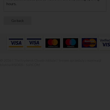
hours.
© 2026 | The Fryderyk Chopin Istitute |
System sprzedaży i rezerwacji
biletów iKSORIS
-
SoftCOM