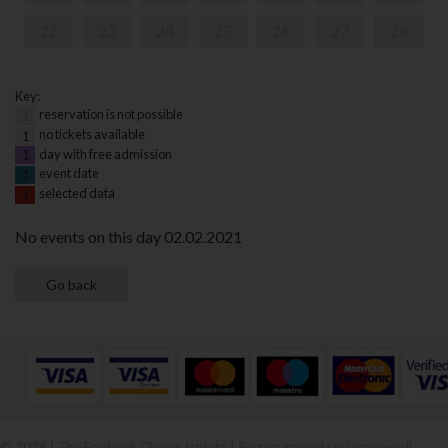
22
23
24
25
26
27
28
Key:
reservation is not possible
1
no tickets available
1
day with free admission
1
event date
1
selected data
1
No events on this day 02.02.2021
© 2026 | The Fryderyk Chopin Istitute |
System sprzedaży i rezerwacji