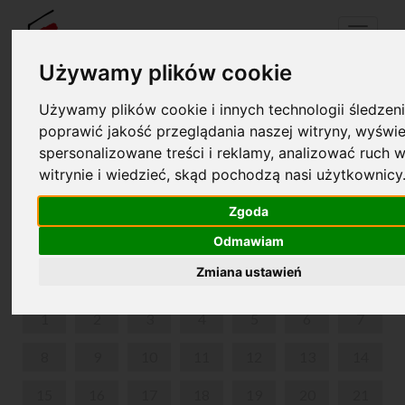
Menu
Używamy plików cookie
Używamy plików cookie i innych technologii śledzeni
Your cart is empty!
poprawić jakość przeglądania naszej witryny, wyświe
pl
en
spersonalizowane treści i reklamy, analizować ruch w
witrynie i wiedzieć, skąd pochodzą nasi użytkownicy
MAŁA AKADEMIA MUZYKI POLSKIEJ- ŻELAZOWA
WOLA
Zgoda
Odmawiam
FEBRUARY 2021
Zmiana ustawień
MON
TUE
WED
THU
FRI
SAT
SUN
1
2
3
4
5
6
7
8
9
10
11
12
13
14
15
16
17
18
19
20
21