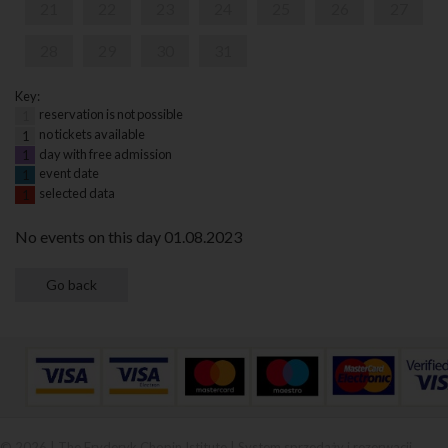
21
22
23
24
25
26
27
28
29
30
31
Key:
reservation is not possible
1
no tickets available
1
day with free admission
1
event date
1
selected data
1
No events on this day 01.08.2023
© 2026 | The Fryderyk Chopin Istitute |
System sprzedaży i rezerwacji