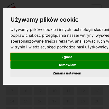
Menu
Używamy plików cookie
Używamy plików cookie i innych technologii śledzeni
Your cart is empty!
poprawić jakość przeglądania naszej witryny, wyświe
pl
en
spersonalizowane treści i reklamy, analizować ruch w
witrynie i wiedzieć, skąd pochodzą nasi użytkownicy
WEEKEND GUIDED TOUR
Zgoda
AUGUST 2023
Odmawiam
MON
TUE
WED
THU
FRI
SAT
SUN
Zmiana ustawień
1
2
3
4
5
6
7
8
9
10
11
12
13
14
15
16
17
18
19
20