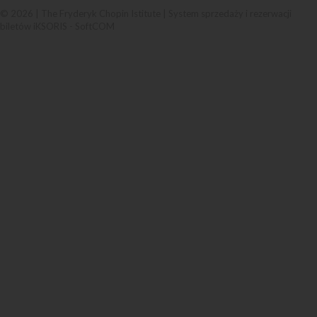
© 2026 | The Fryderyk Chopin Istitute |
System sprzedaży i rezerwacji
biletów iKSORIS
-
SoftCOM