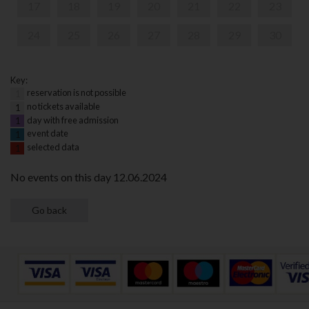
17
18
19
20
21
22
23
24
25
26
27
28
29
30
Key:
reservation is not possible
1
no tickets available
1
day with free admission
1
event date
1
selected data
1
No events on this day 12.06.2024