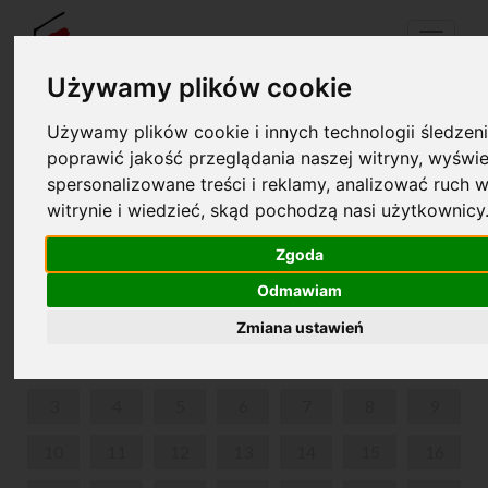
Menu
Używamy plików cookie
Używamy plików cookie i innych technologii śledzeni
Your cart is empty!
poprawić jakość przeglądania naszej witryny, wyświe
pl
en
spersonalizowane treści i reklamy, analizować ruch w
witrynie i wiedzieć, skąd pochodzą nasi użytkownicy
WEEKEND GUIDED TOUR
Zgoda
JUNE 2024
Odmawiam
MON
TUE
WED
THU
FRI
SAT
SUN
Zmiana ustawień
1
2
3
4
5
6
7
8
9
10
11
12
13
14
15
16