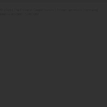
© 2026 | The Fryderyk Chopin Istitute |
System sprzedaży i rezerwacji
biletów iKSORIS
-
SoftCOM