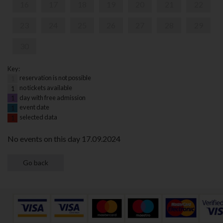
16
17
18
19
20
21
22
23
24
25
26
27
28
29
30
Key:
reservation is not possible
1
no tickets available
1
day with free admission
1
event date
1
selected data
1
No events on this day 17.09.2024