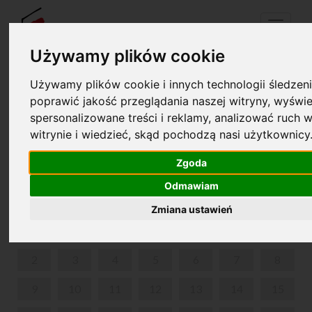
Menu
Używamy plików cookie
Używamy plików cookie i innych technologii śledzeni
Your cart is empty!
poprawić jakość przeglądania naszej witryny, wyświe
pl
en
spersonalizowane treści i reklamy, analizować ruch w
witrynie i wiedzieć, skąd pochodzą nasi użytkownicy
WEEKEND GUIDED TOUR
Zgoda
SEPTEMBER 2024
Odmawiam
MON
TUE
WED
THU
FRI
SAT
SUN
Zmiana ustawień
1
2
3
4
5
6
7
8
9
10
11
12
13
14
15