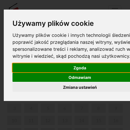
Menu
Używamy plików cookie
Używamy plików cookie i innych technologii śledzeni
Your cart is empty!
poprawić jakość przeglądania naszej witryny, wyświe
pl
en
spersonalizowane treści i reklamy, analizować ruch w
witrynie i wiedzieć, skąd pochodzą nasi użytkownicy
WEEKEND GUIDED TOUR
Zgoda
FEBRUARY 2025
Odmawiam
MON
TUE
WED
THU
FRI
SAT
SUN
Zmiana ustawień
1
2
3
4
5
6
7
8
9
10
11
12
13
14
15
16