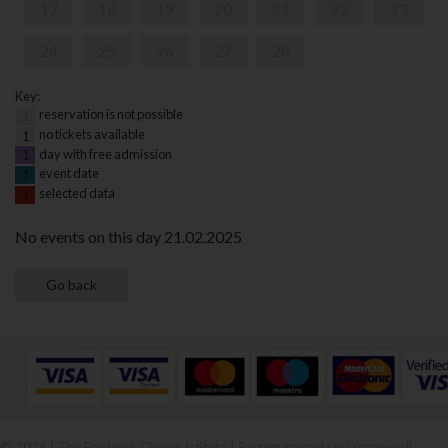
17
18
19
20
21
22
23
24
25
26
27
28
Key:
reservation is not possible
1
no tickets available
1
day with free admission
1
event date
1
selected data
1
No events on this day 21.02.2025
© 2026 | The Fryderyk Chopin Istitute |
System sprzedaży i rezerwacji