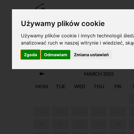
TICKE
Używamy plików cookie
Używamy plików cookie i innych technologii śledz
analizować ruch w naszej witrynie i wiedzieć, sk
Your cart is empty!
Zgoda
Odmawiam
Zmiana ustawień
WEEKEND GUIDED TOUR
MARCH 2025
MON
TUE
WED
THU
FRI
3
4
5
6
7
10
11
12
13
14