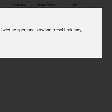
REGISTER
TERMS OF USE
CART
świetlać spersonalizowane treści i reklamy,
pl
en