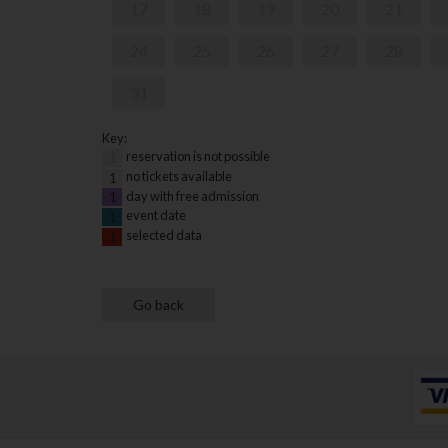
17
18
19
20
21
24
25
26
27
28
31
Key:
reservation is not possible
1
no tickets available
1
day with free admission
1
event date
1
selected data
1