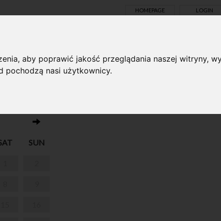
HOMEPAGE
LOGIN
TS ONLINE
enia, aby poprawić jakość przeglądania naszej witryny, wy
ąd pochodzą nasi użytkownicy.
No events on this day 31.03.2025
SAT
SUN
1
2
8
9
15
16