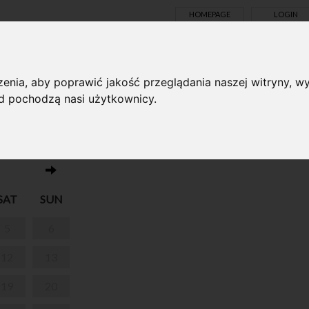
HOMEPAGE
LOGIN
TS ONLINE
enia, aby poprawić jakość przeglądania naszej witryny, wy
ąd pochodzą nasi użytkownicy.
No events on this day 22.07.2025
SAT
SUN
5
6
12
13
19
20