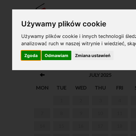
TICKE
Używamy plików cookie
Używamy plików cookie i innych technologii śledz
analizować ruch w naszej witrynie i wiedzieć, sk
Your cart is empty!
Zgoda
Odmawiam
Zmiana ustawień
WEEKEND GUIDED TOUR
JULY 2025
MON
TUE
WED
THU
FRI
1
2
3
4
7
8
9
10
11
14
15
16
17
18