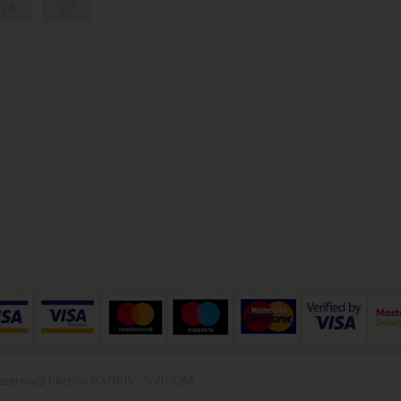
26
27
ezerwacji biletów iKSORIS
-
SoftCOM