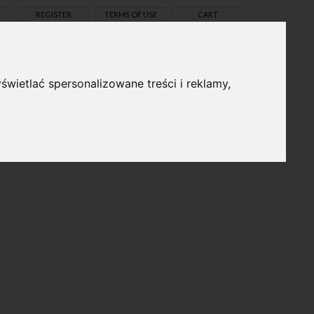
REGISTER
TERMS OF USE
CART
świetlać spersonalizowane treści i reklamy,
pl
en