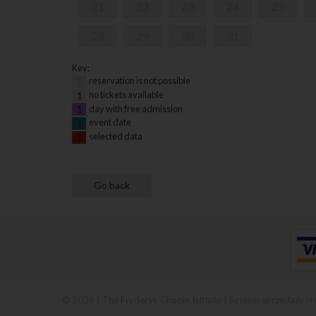
21
22
23
24
25
28
29
30
31
Key:
reservation is not possible
1
no tickets available
1
day with free admission
1
event date
1
selected data
1
© 2026 | The Fryderyk Chopin Istitute |
System sprzedaży i r