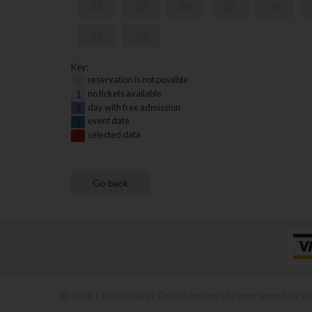
22
23
24
25
26
29
30
Key:
reservation is not possible
1
no tickets available
1
day with free admission
1
event date
1
selected data
1
© 2026 | The Fryderyk Chopin Istitute |
System sprzedaży i r