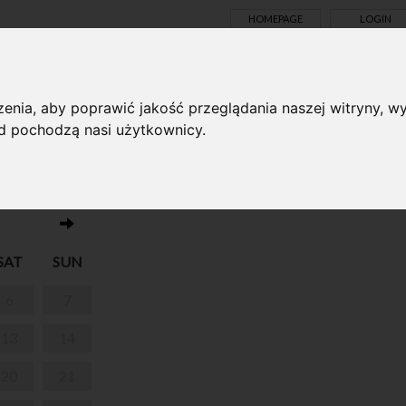
HOMEPAGE
LOGIN
TS ONLINE
enia, aby poprawić jakość przeglądania naszej witryny, wy
ąd pochodzą nasi użytkownicy.
No events on this day 10.06.2026
SAT
SUN
6
7
13
14
20
21