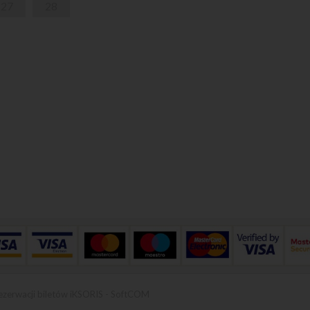
27
28
ezerwacji biletów iKSORIS
-
SoftCOM