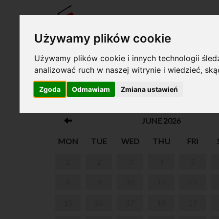
TICKE
Używamy plików cookie
Używamy plików cookie i innych technologii śledz
analizować ruch w naszej witrynie i wiedzieć, sk
Your cart is empty!
Zgoda
Odmawiam
Zmiana ustawień
WEEKEND GUIDED TOUR
JUNE 2026
MON
TUE
WED
THU
FRI
1
2
3
4
5
8
9
10
11
12
15
16
17
18
19