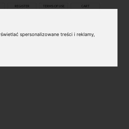
REGISTER
TERMS OF USE
CART
świetlać spersonalizowane treści i reklamy,
pl
en