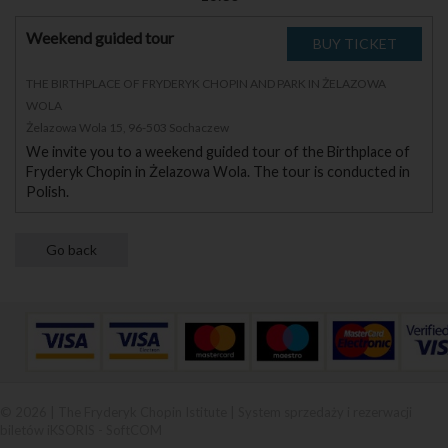
Weekend guided tour
THE BIRTHPLACE OF FRYDERYK CHOPIN AND PARK IN ŻELAZOWA
WOLA
Żelazowa Wola 15, 96-503 Sochaczew
We invite you to a weekend guided tour of the Birthplace of
Fryderyk Chopin in Żelazowa Wola. The tour is conducted in
Polish.
© 2026 | The Fryderyk Chopin Istitute |
System sprzedaży i rezerwacji
biletów iKSORIS
-
SoftCOM