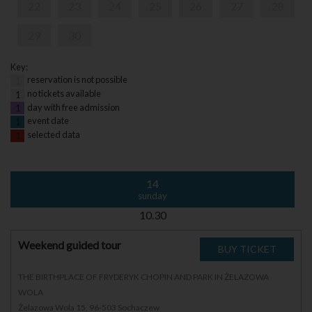
22
23
24
25
26
27
28
29
30
Key:
reservation is not possible
1
no tickets available
1
day with free admission
1
event date
1
selected data
1
14
sunday
10.30
Weekend guided tour
THE BIRTHPLACE OF FRYDERYK CHOPIN AND PARK IN ŻELAZOWA
WOLA
Żelazowa Wola 15, 96-503 Sochaczew