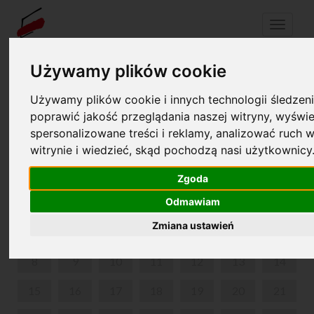
Menu
Używamy plików cookie
Używamy plików cookie i innych technologii śledzeni
Your cart is empty!
pl
en
poprawić jakość przeglądania naszej witryny, wyświe
spersonalizowane treści i reklamy, analizować ruch w
WEEKEND GUIDED TOUR
witrynie i wiedzieć, skąd pochodzą nasi użytkownicy
JUNE 2026
Zgoda
MON
TUE
WED
THU
FRI
SAT
SUN
Odmawiam
Zmiana ustawień
1
2
3
4
5
6
7
8
9
10
11
12
13
14
15
16
17
18
19
20
21