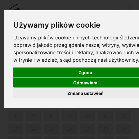
Menu
Używamy plików cookie
Używamy plików cookie i innych technologii śledzeni
Your cart is empty!
poprawić jakość przeglądania naszej witryny, wyświe
pl
en
spersonalizowane treści i reklamy, analizować ruch w
witrynie i wiedzieć, skąd pochodzą nasi użytkownicy
MUSICAL TOOLBOX
Zgoda
NOVEMBER 2023
Odmawiam
MON
TUE
WED
THU
FRI
SAT
SUN
Zmiana ustawień
1
2
3
4
5
6
7
8
9
10
11
12
13
14
15
16
17
18
19