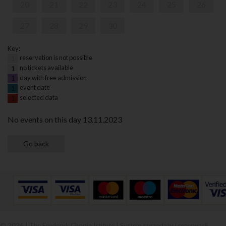
20
21
22
23
24
25
26
27
28
29
30
Key:
reservation is not possible
1
no tickets available
1
day with free admission
1
event date
1
selected data
1
No events on this day 13.11.2023
© 2026 | The Fryderyk Chopin Istitute |
System sprzedaży i rezerwacji