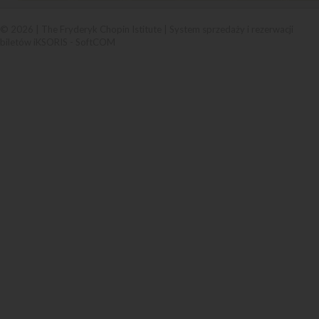
© 2026 | The Fryderyk Chopin Istitute |
System sprzedaży i rezerwacji
biletów iKSORIS
-
SoftCOM