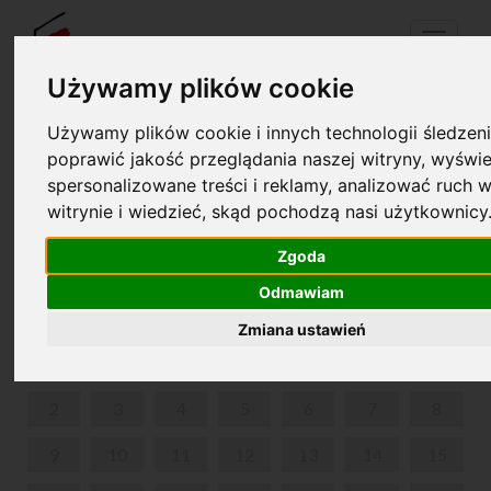
Menu
Używamy plików cookie
Używamy plików cookie i innych technologii śledzeni
Your cart is empty!
poprawić jakość przeglądania naszej witryny, wyświe
pl
en
spersonalizowane treści i reklamy, analizować ruch w
witrynie i wiedzieć, skąd pochodzą nasi użytkownicy
ABOUT CHOPIN OVER COFFEE
Zgoda
SEPTEMBER 2024
Odmawiam
MON
TUE
WED
THU
FRI
SAT
SUN
Zmiana ustawień
1
2
3
4
5
6
7
8
9
10
11
12
13
14
15