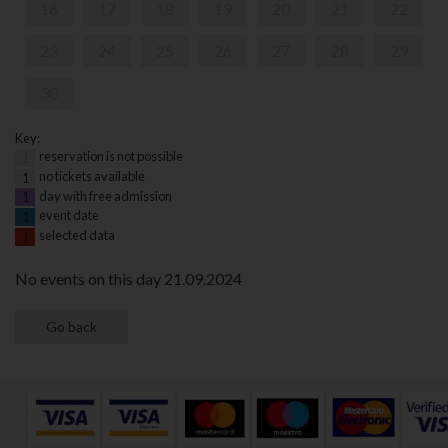
16
17
18
19
20
21
22
23
24
25
26
27
28
29
30
Key:
reservation is not possible
1
no tickets available
1
day with free admission
1
event date
1
selected data
1
No events on this day 21.09.2024