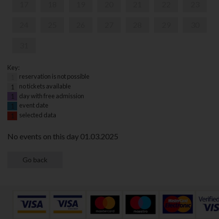
17
18
19
20
21
22
23
24
25
26
27
28
29
30
31
Key:
reservation is not possible
1
no tickets available
1
day with free admission
1
event date
1
selected data
1
No events on this day 01.03.2025