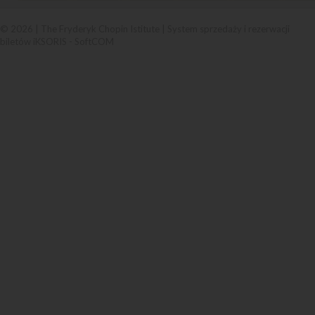
© 2026 | The Fryderyk Chopin Istitute |
System sprzedaży i rezerwacji
biletów iKSORIS
-
SoftCOM