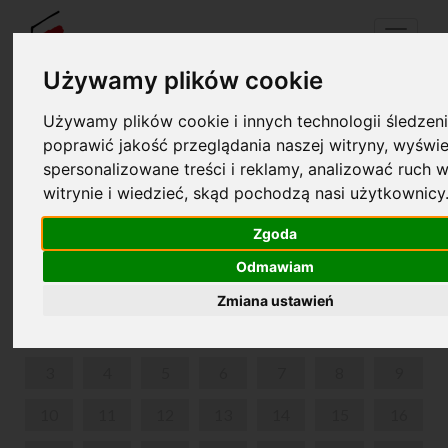
Menu
Używamy plików cookie
Używamy plików cookie i innych technologii śledzeni
Your cart is empty!
poprawić jakość przeglądania naszej witryny, wyświe
pl
en
spersonalizowane treści i reklamy, analizować ruch w
witrynie i wiedzieć, skąd pochodzą nasi użytkownicy
ABOUT CHOPIN OVER COFFEE
Zgoda
MARCH 2025
Odmawiam
MON
TUE
WED
THU
FRI
SAT
SUN
Zmiana ustawień
1
2
3
4
5
6
7
8
9
10
11
12
13
14
15
16