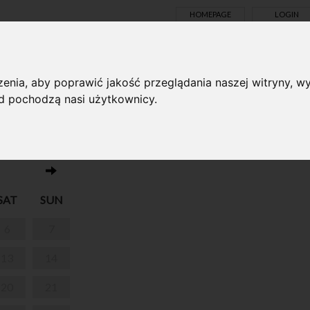
HOMEPAGE
LOGIN
TS ONLINE
enia, aby poprawić jakość przeglądania naszej witryny, wy
ąd pochodzą nasi użytkownicy.
No events on this day 05.06.2026
E
SAT
SUN
6
7
13
14
20
21