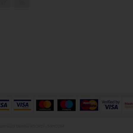
27
28
ezerwacji biletów iKSORIS
-
SoftCOM