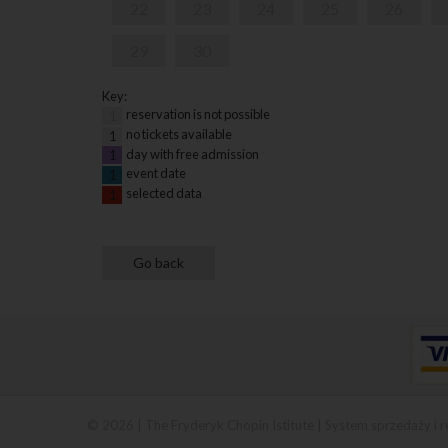
22
23
24
25
26
29
30
Key:
reservation is not possible
1
no tickets available
1
day with free admission
1
event date
1
selected data
1
© 2026 | The Fryderyk Chopin Istitute |
System sprzedaży i r