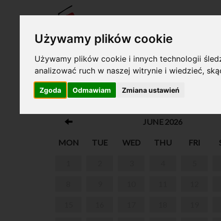
TICKE
Używamy plików cookie
Używamy plików cookie i innych technologii śledz
analizować ruch w naszej witrynie i wiedzieć, sk
Your cart is empty!
Zgoda
Odmawiam
Zmiana ustawień
ABOUT CHOPIN OVER COFFE
JUNE 2026
MON
TUE
WED
THU
FRI
1
2
3
4
5
8
9
10
11
12
15
16
17
18
19