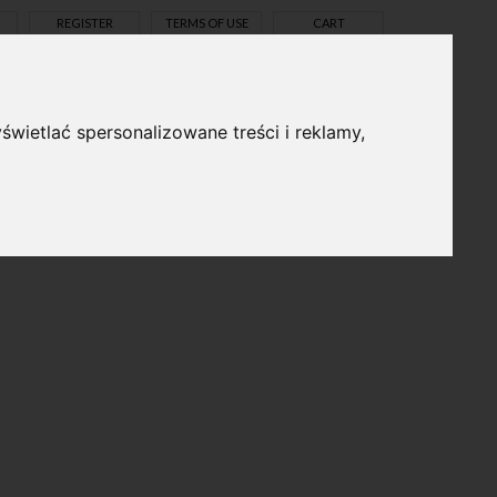
REGISTER
TERMS OF USE
CART
świetlać spersonalizowane treści i reklamy,
pl
en