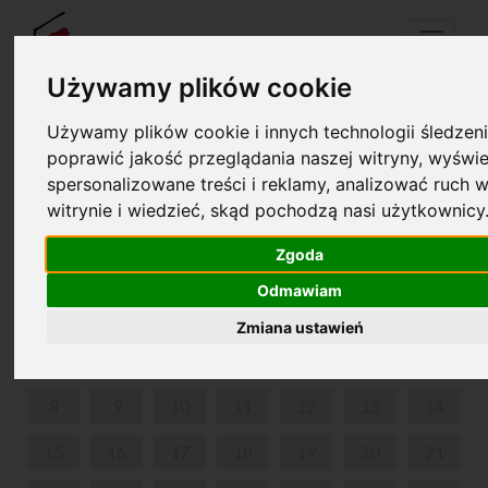
Menu
Używamy plików cookie
Używamy plików cookie i innych technologii śledzeni
Your cart is empty!
poprawić jakość przeglądania naszej witryny, wyświe
pl
en
spersonalizowane treści i reklamy, analizować ruch w
witrynie i wiedzieć, skąd pochodzą nasi użytkownicy
ABOUT CHOPIN OVER COFFEE
Zgoda
JUNE 2026
Odmawiam
MON
TUE
WED
THU
FRI
SAT
SUN
Zmiana ustawień
1
2
3
4
5
6
7
8
9
10
11
12
13
14
15
16
17
18
19
20
21