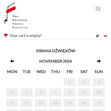
Menu
Your cart is empty!
pl
en
KRAINA DŹWIĘKÓW
NOVEMBER 2024
MON
TUE
WED
THU
FRI
SAT
SUN
1
2
3
4
5
6
7
8
9
10
11
12
13
14
15
16
17