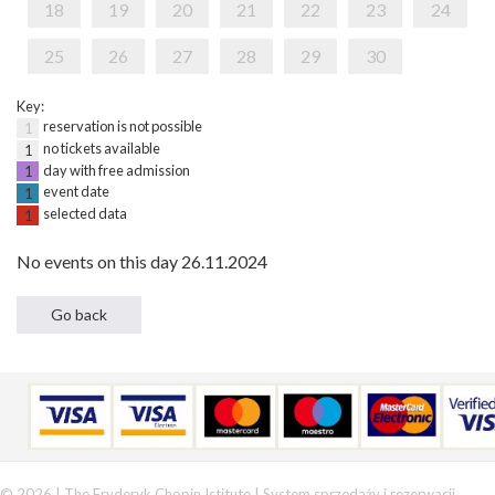
18
19
20
21
22
23
24
25
26
27
28
29
30
Key:
reservation is not possible
1
no tickets available
1
day with free admission
1
event date
1
selected data
1
No events on this day 26.11.2024
© 2026 | The Fryderyk Chopin Istitute |
System sprzedaży i rezerwacji