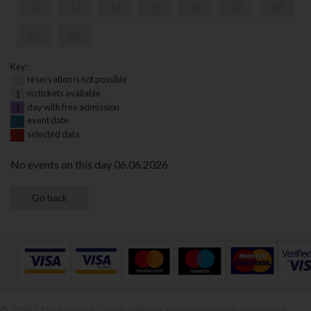
22
23
24
25
26
27
28
29
30
Key:
reservation is not possible
1
no tickets available
1
day with free admission
1
event date
1
selected data
1
No events on this day 06.06.2026
© 2026 | The Fryderyk Chopin Istitute |
System sprzedaży i rezerwacji