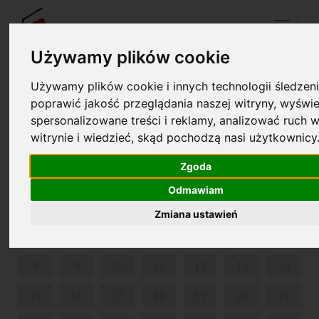
Menu
Używamy plików cookie
Używamy plików cookie i innych technologii śledzeni
Your cart is empty!
poprawić jakość przeglądania naszej witryny, wyświe
pl
en
spersonalizowane treści i reklamy, analizować ruch w
witrynie i wiedzieć, skąd pochodzą nasi użytkownicy
KRAINA DŹWIĘKÓW
Zgoda
JUNE 2026
Odmawiam
MON
TUE
WED
THU
FRI
SAT
SUN
Zmiana ustawień
1
2
3
4
5
6
7
8
9
10
11
12
13
14
15
16
17
18
19
20
21