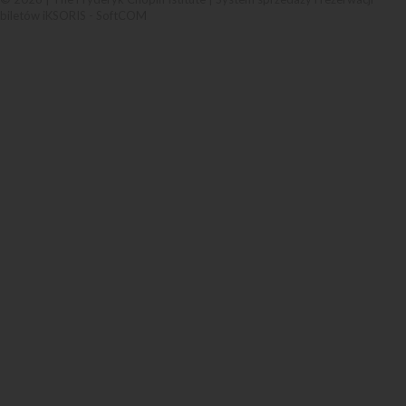
biletów iKSORIS
-
SoftCOM