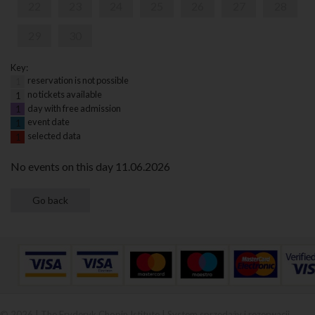
22
23
24
25
26
27
28
29
30
Key:
reservation is not possible
1
no tickets available
1
day with free admission
1
event date
1
selected data
1
No events on this day 11.06.2026
© 2026 | The Fryderyk Chopin Istitute |
System sprzedaży i rezerwacji