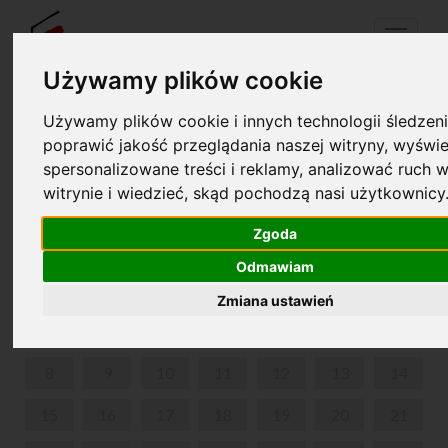
Menu
Używamy plików cookie
Używamy plików cookie i innych technologii śledzeni
Your cart is empty!
poprawić jakość przeglądania naszej witryny, wyświe
pl
en
spersonalizowane treści i reklamy, analizować ruch w
witrynie i wiedzieć, skąd pochodzą nasi użytkownicy
KRAINA DŹWIĘKÓW
Zgoda
JUNE 2026
Odmawiam
MON
TUE
WED
THU
FRI
SAT
SUN
Zmiana ustawień
1
2
3
4
5
6
7
8
9
10
11
12
13
14
15
16
17
18
19
20
21