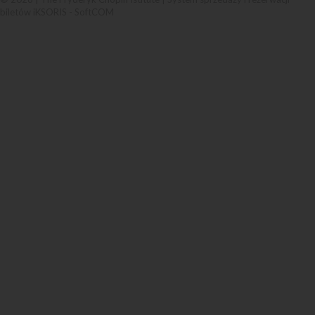
biletów iKSORIS
-
SoftCOM