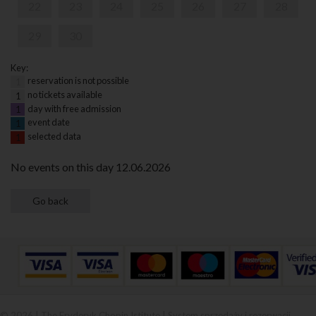
22
23
24
25
26
27
28
29
30
Key:
reservation is not possible
1
no tickets available
1
day with free admission
1
event date
1
selected data
1
No events on this day 12.06.2026
© 2026 | The Fryderyk Chopin Istitute |
System sprzedaży i rezerwacji