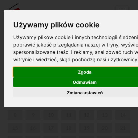
Menu
Używamy plików cookie
Używamy plików cookie i innych technologii śledzeni
Your cart is empty!
poprawić jakość przeglądania naszej witryny, wyświe
pl
en
spersonalizowane treści i reklamy, analizować ruch w
witrynie i wiedzieć, skąd pochodzą nasi użytkownicy
KRAINA DŹWIĘKÓW
Zgoda
JUNE 2026
Odmawiam
MON
TUE
WED
THU
FRI
SAT
SUN
Zmiana ustawień
1
2
3
4
5
6
7
8
9
10
11
12
13
14
15
16
17
18
19
20
21