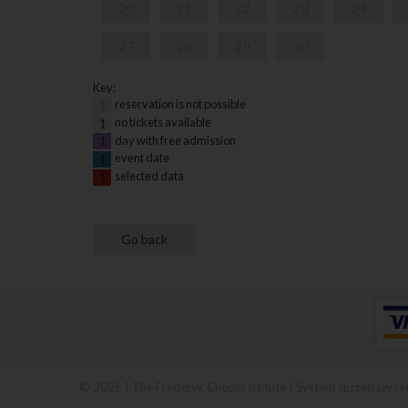
20
21
22
23
24
27
28
29
30
Key:
reservation is not possible
1
no tickets available
1
day with free admission
1
event date
1
selected data
1
© 2026 | The Fryderyk Chopin Istitute |
System sprzedaży i r