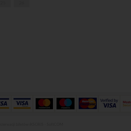
25
26
ezerwacji biletów iKSORIS
-
SoftCOM