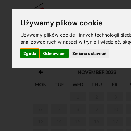
TICKE
Używamy plików cookie
Używamy plików cookie i innych technologii śledz
analizować ruch w naszej witrynie i wiedzieć, sk
Your cart is empty!
Zgoda
Odmawiam
Zmiana ustawień
MIKOŁAJKI W ŻELAZOWEJ WOL
NOVEMBER 2023
MON
TUE
WED
THU
FRI
1
2
3
6
7
8
9
10
13
14
15
16
17