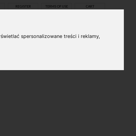
REGISTER
TERMS OF USE
CART
świetlać spersonalizowane treści i reklamy,
pl
en