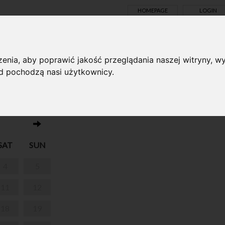
HOMEPAGE
LOGIN
TS ONLINE
enia, aby poprawić jakość przeglądania naszej witryny, wy
ąd pochodzą nasi użytkownicy.
No events on this day 11.11.2023
I
SAT
SUN
4
5
11
12
18
19