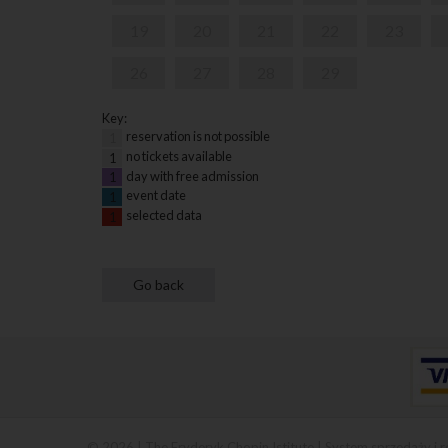
19
20
21
22
23
26
27
28
29
Key:
reservation is not possible
1
no tickets available
1
day with free admission
1
event date
1
selected data
1
© 2026 | The Fryderyk Chopin Istitute |
System sprzedaży i r