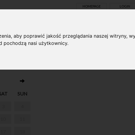
HOMEPAGE
LOGIN
TS ONLINE
enia, aby poprawić jakość przeglądania naszej witryny, wy
ąd pochodzą nasi użytkownicy.
No events on this day 15.02.2024
„WITAJ,
SAT
SUN
3
4
10
11
17
18