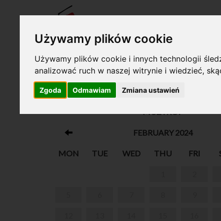
TICKE
Używamy plików cookie
Używamy plików cookie i innych technologii śledz
analizować ruch w naszej witrynie i wiedzieć, sk
Your cart is empty!
Zgoda
Odmawiam
Zmiana ustawień
WARSZTATY MUZYCZNO-RYTMICZNE 
MUZYKO!”
FEBRUARY 2024
MON
TUE
WED
THU
FRI
1
2
5
6
7
8
9
12
13
14
15
16