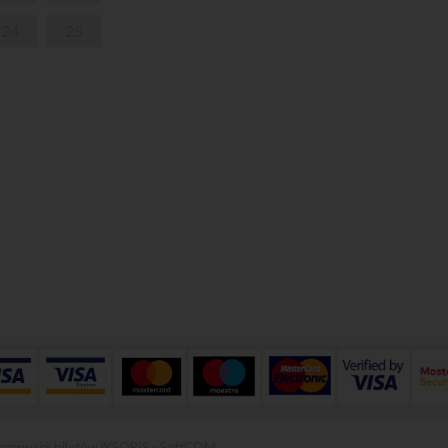
24
25
ezerwacji biletów iKSORIS
-
SoftCOM