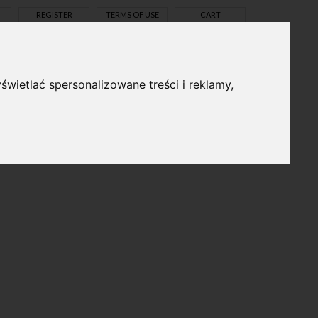
REGISTER
TERMS OF USE
CART
świetlać spersonalizowane treści i reklamy,
pl
en