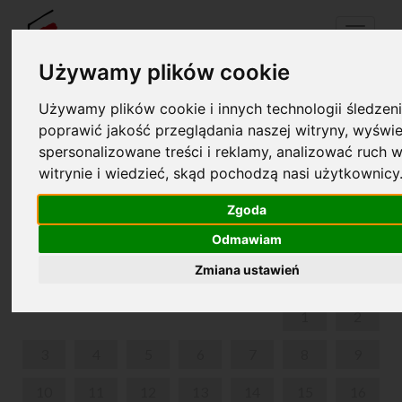
Menu
Używamy plików cookie
Używamy plików cookie i innych technologii śledzeni
Your cart is empty!
poprawić jakość przeglądania naszej witryny, wyświe
pl
en
spersonalizowane treści i reklamy, analizować ruch w
witrynie i wiedzieć, skąd pochodzą nasi użytkownicy
WARSZTATY MUZYCZNO-RYTMICZNE „WITAJ,
MUZYKO!”
Zgoda
Odmawiam
MARCH 2025
Zmiana ustawień
MON
TUE
WED
THU
FRI
SAT
SUN
1
2
3
4
5
6
7
8
9
10
11
12
13
14
15
16