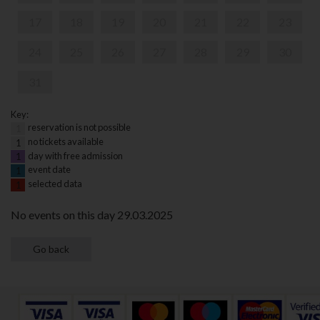
17
18
19
20
21
22
23
24
25
26
27
28
29
30
31
Key:
reservation is not possible
1
no tickets available
1
day with free admission
1
event date
1
selected data
1
No events on this day 29.03.2025