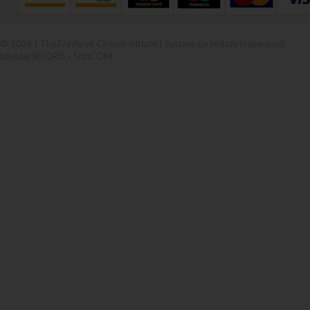
© 2026 | The Fryderyk Chopin Istitute |
System sprzedaży i rezerwacji
biletów iKSORIS
-
SoftCOM