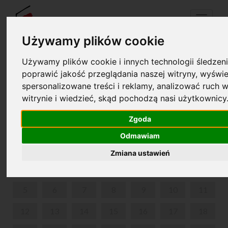
Menu
Używamy plików cookie
Używamy plików cookie i innych technologii śledzeni
Your cart is empty!
poprawić jakość przeglądania naszej witryny, wyświe
pl
en
spersonalizowane treści i reklamy, analizować ruch w
witrynie i wiedzieć, skąd pochodzą nasi użytkownicy
MUSICONKI
Zgoda
JUNE 2023
Odmawiam
MON
TUE
WED
THU
FRI
SAT
SUN
Zmiana ustawień
1
2
3
4
5
6
7
8
9
10
11
12
13
14
15
16
17
18