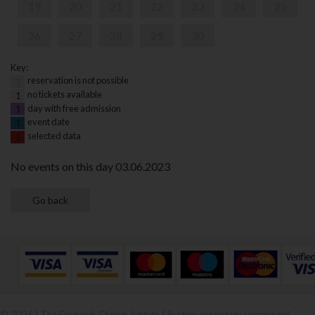
19
20
21
22
23
24
25
26
27
28
29
30
Key:
reservation is not possible
1
no tickets available
1
day with free admission
1
event date
1
selected data
1
No events on this day 03.06.2023
© 2026 | The Fryderyk Chopin Istitute |
System sprzedaży i rezerwacji