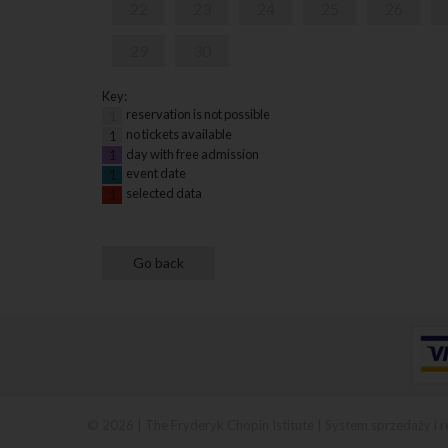
22
23
24
25
26
29
30
Key:
reservation is not possible
1
no tickets available
1
day with free admission
1
event date
1
selected data
1
© 2026 | The Fryderyk Chopin Istitute |
System sprzedaży i r