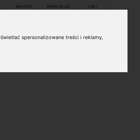
REGISTER
TERMS OF USE
CART
świetlać spersonalizowane treści i reklamy,
pl
en