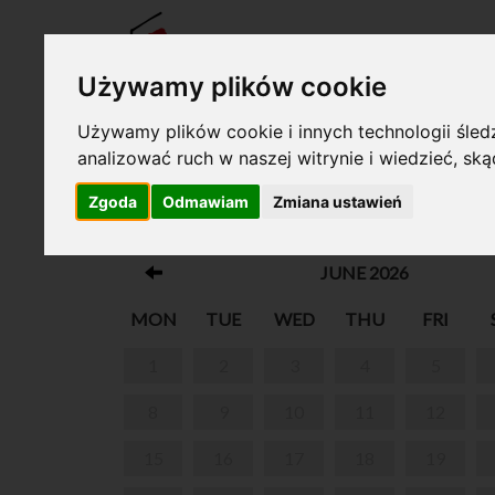
TICKE
Używamy plików cookie
Używamy plików cookie i innych technologii śledz
analizować ruch w naszej witrynie i wiedzieć, sk
Your cart is empty!
Zgoda
Odmawiam
Zmiana ustawień
MUSICONKI
JUNE 2026
MON
TUE
WED
THU
FRI
1
2
3
4
5
8
9
10
11
12
15
16
17
18
19