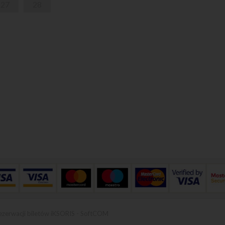
27
28
ezerwacji biletów iKSORIS
-
SoftCOM