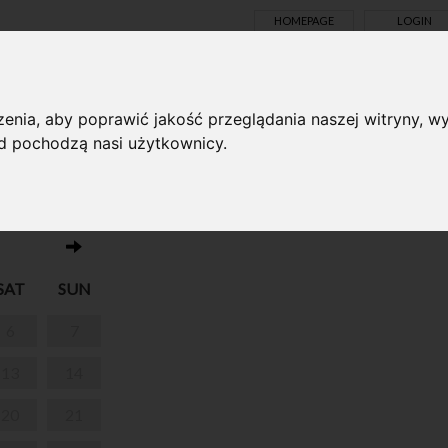
HOMEPAGE
LOGIN
TS ONLINE
enia, aby poprawić jakość przeglądania naszej witryny, wy
ąd pochodzą nasi użytkownicy.
No events on this day 06.06.2026
SAT
SUN
6
7
13
14
20
21