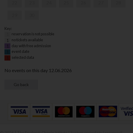
22
23
24
25
26
27
28
29
30
Key:
reservation is not possible
1
no tickets available
1
day with free admission
1
event date
1
selected data
1
No events on this day 12.06.2026
© 2026 | The Fryderyk Chopin Istitute |
System sprzedaży i rezerwacji