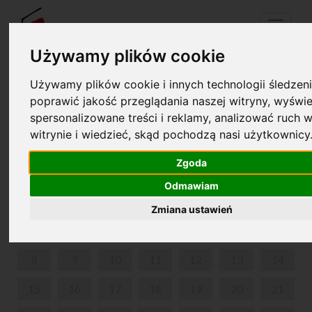
Menu
Używamy plików cookie
Używamy plików cookie i innych technologii śledzeni
Your cart is empty!
poprawić jakość przeglądania naszej witryny, wyświe
pl
en
spersonalizowane treści i reklamy, analizować ruch w
witrynie i wiedzieć, skąd pochodzą nasi użytkownicy
MUSICONKI
Zgoda
JUNE 2026
Odmawiam
MON
TUE
WED
THU
FRI
SAT
SUN
Zmiana ustawień
1
2
3
4
5
6
7
8
9
10
11
12
13
14
15
16
17
18
19
20
21