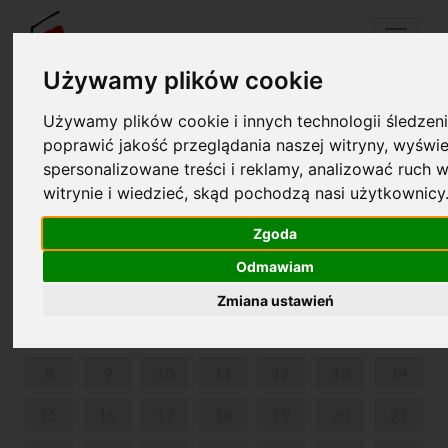
Menu
Używamy plików cookie
Używamy plików cookie i innych technologii śledzeni
Your cart is empty!
poprawić jakość przeglądania naszej witryny, wyświe
pl
en
spersonalizowane treści i reklamy, analizować ruch w
witrynie i wiedzieć, skąd pochodzą nasi użytkownicy
MUSICONKI
Zgoda
JUNE 2026
Odmawiam
MON
TUE
WED
THU
FRI
SAT
SUN
Zmiana ustawień
1
2
3
4
5
6
7
8
9
10
11
12
13
14
15
16
17
18
19
20
21