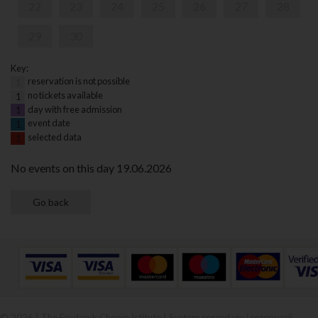
22
23
24
25
26
27
28
29
30
Key:
reservation is not possible
1
no tickets available
1
day with free admission
1
event date
1
selected data
1
No events on this day 19.06.2026
© 2026 | The Fryderyk Chopin Istitute |
System sprzedaży i rezerwacji