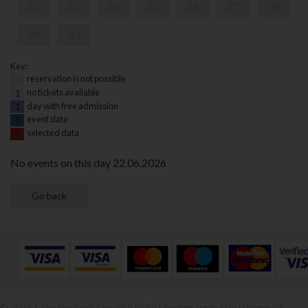
22
23
24
25
26
27
28
29
30
Key:
reservation is not possible
1
no tickets available
1
day with free admission
1
event date
1
selected data
1
No events on this day 22.06.2026
© 2026 | The Fryderyk Chopin Istitute |
System sprzedaży i rezerwacji