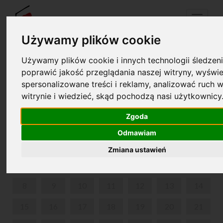
Menu
Używamy plików cookie
Używamy plików cookie i innych technologii śledzeni
Your cart is empty!
poprawić jakość przeglądania naszej witryny, wyświe
pl
en
spersonalizowane treści i reklamy, analizować ruch w
witrynie i wiedzieć, skąd pochodzą nasi użytkownicy
MUSICONKI
Zgoda
JUNE 2026
Odmawiam
MON
TUE
WED
THU
FRI
SAT
SUN
Zmiana ustawień
1
2
3
4
5
6
7
8
9
10
11
12
13
14
15
16
17
18
19
20
21