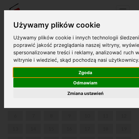
Menu
Używamy plików cookie
Używamy plików cookie i innych technologii śledzeni
Your cart is empty!
poprawić jakość przeglądania naszej witryny, wyświe
pl
en
spersonalizowane treści i reklamy, analizować ruch w
witrynie i wiedzieć, skąd pochodzą nasi użytkownicy
MUSICONKI
Zgoda
JULY 2026
Odmawiam
MON
TUE
WED
THU
FRI
SAT
SUN
Zmiana ustawień
1
2
3
4
5
6
7
8
9
10
11
12
13
14
15
16
17
18
19