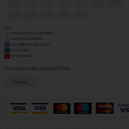
20
21
22
23
24
25
26
27
28
29
30
31
Key:
reservation is not possible
1
no tickets available
1
day with free admission
1
event date
1
selected data
1
No events on this day 01.07.2026
© 2026 | The Fryderyk Chopin Istitute |
System sprzedaży i rezerwacji