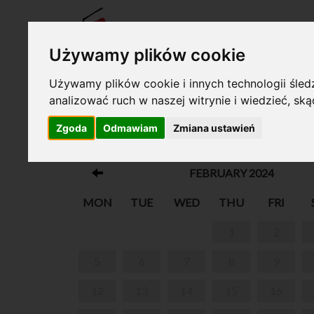
TICKE
Używamy plików cookie
Używamy plików cookie i innych technologii śledz
analizować ruch w naszej witrynie i wiedzieć, sk
Your cart is empty!
Zgoda
Odmawiam
Zmiana ustawień
„WARSZTATY PRZYRODNICZE”
FEBRUARY 2024
MON
TUE
WED
THU
FRI
1
2
5
6
7
8
9
12
13
14
15
16