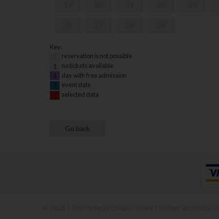
19
20
21
22
23
26
27
28
29
Key:
reservation is not possible
1
no tickets available
1
day with free admission
1
event date
1
selected data
1
© 2026 | The Fryderyk Chopin Istitute |
System sprzedaży i r