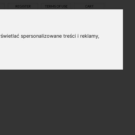
REGISTER
TERMS OF USE
CART
świetlać spersonalizowane treści i reklamy,
pl
en