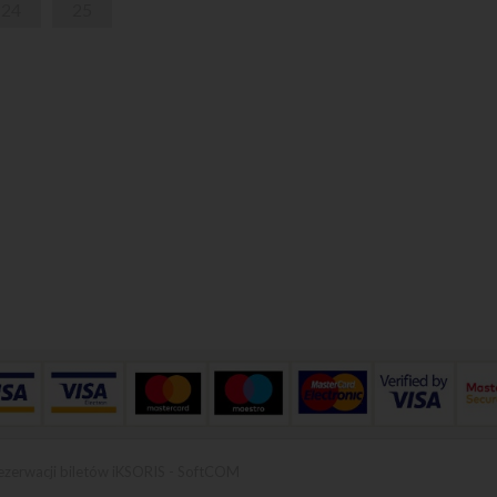
24
25
ezerwacji biletów iKSORIS
-
SoftCOM