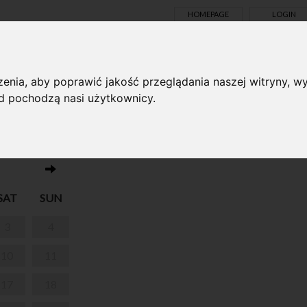
HOMEPAGE
LOGIN
TS ONLINE
enia, aby poprawić jakość przeglądania naszej witryny, wy
ąd pochodzą nasi użytkownicy.
No events on this day 07.02.2024
SAT
SUN
3
4
10
11
17
18