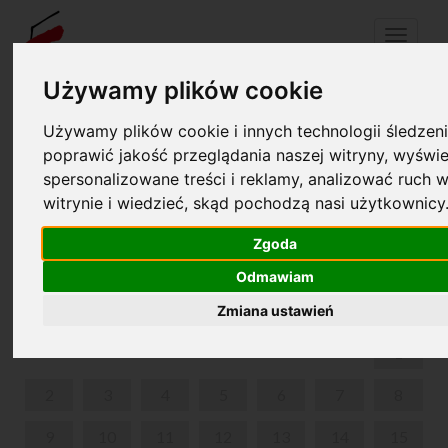
Menu
Używamy plików cookie
Używamy plików cookie i innych technologii śledzeni
Your cart is empty!
pl
en
poprawić jakość przeglądania naszej witryny, wyświe
spersonalizowane treści i reklamy, analizować ruch w
witrynie i wiedzieć, skąd pochodzą nasi użytkownicy
MIĘDZYPOKOLENIOWE WARSZTATY PLASTYCZNE
W ŻELAZOWEJ WOLI
Zgoda
OCTOBER 2023
Odmawiam
MON
TUE
WED
THU
FRI
SAT
SUN
Zmiana ustawień
1
2
3
4
5
6
7
8
9
10
11
12
13
14
15