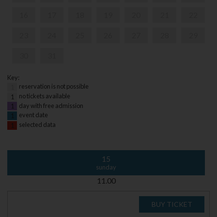
16
17
18
19
20
21
22
23
24
25
26
27
28
29
30
31
Key:
reservation is not possible
1
no tickets available
1
day with free admission
1
event date
1
selected data
1
15
sunday
11.00