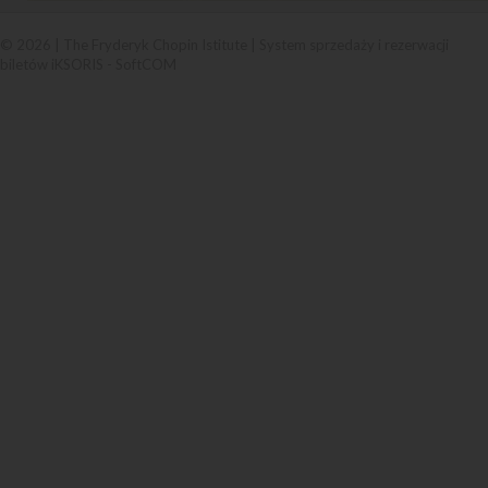
© 2026 | The Fryderyk Chopin Istitute |
System sprzedaży i rezerwacji
biletów iKSORIS
-
SoftCOM