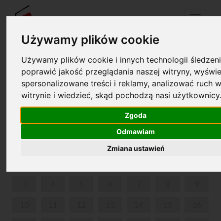
Menu
Używamy plików cookie
Używamy plików cookie i innych technologii śledzeni
Your cart is empty!
poprawić jakość przeglądania naszej witryny, wyświe
pl
en
spersonalizowane treści i reklamy, analizować ruch w
witrynie i wiedzieć, skąd pochodzą nasi użytkownicy
ZWIEDZANIE Z PRZEWODNIKIEM
Zgoda
JULY 2023
Odmawiam
MON
TUE
WED
THU
FRI
SAT
SUN
Zmiana ustawień
1
2
3
4
5
6
7
8
9
10
11
12
13
14
15
16