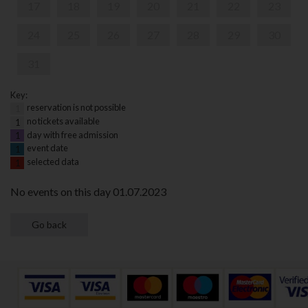
17
18
19
20
21
22
23
24
25
26
27
28
29
30
31
Key:
reservation is not possible
1
no tickets available
1
day with free admission
1
event date
1
selected data
1
No events on this day 01.07.2023