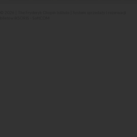
© 2026 | The Fryderyk Chopin Istitute |
System sprzedaży i rezerwacji
biletów iKSORIS
-
SoftCOM