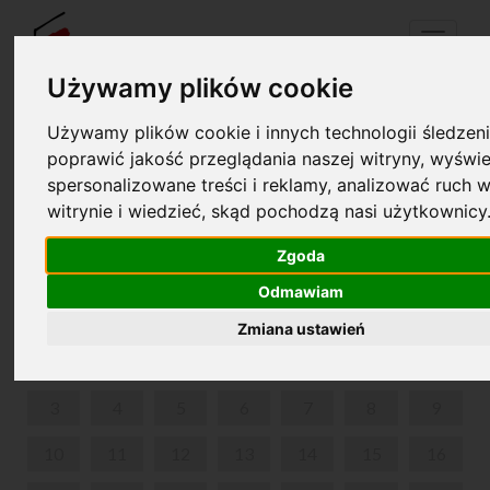
Menu
Używamy plików cookie
Używamy plików cookie i innych technologii śledzeni
Your cart is empty!
poprawić jakość przeglądania naszej witryny, wyświe
pl
en
spersonalizowane treści i reklamy, analizować ruch w
witrynie i wiedzieć, skąd pochodzą nasi użytkownicy
ZWIEDZANIE Z PRZEWODNIKIEM
Zgoda
JULY 2023
Odmawiam
MON
TUE
WED
THU
FRI
SAT
SUN
Zmiana ustawień
1
2
3
4
5
6
7
8
9
10
11
12
13
14
15
16