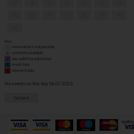
17
18
19
20
21
22
23
24
25
26
27
28
29
30
31
Key:
reservation is not possible
1
no tickets available
1
day with free admission
1
event date
1
selected data
1
No events on this day 06.07.2023