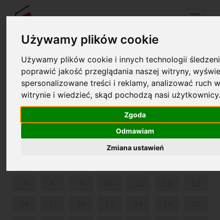
Menu
Używamy plików cookie
Używamy plików cookie i innych technologii śledzeni
Your cart is empty!
poprawić jakość przeglądania naszej witryny, wyświe
pl
en
spersonalizowane treści i reklamy, analizować ruch w
witrynie i wiedzieć, skąd pochodzą nasi użytkownicy
ZWIEDZANIE Z PRZEWODNIKIEM
Zgoda
AUGUST 2023
Odmawiam
MON
TUE
WED
THU
FRI
SAT
SUN
Zmiana ustawień
1
2
3
4
5
6
7
8
9
10
11
12
13
14
15
16
17
18
19
20