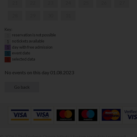
21
22
23
24
25
26
27
28
29
30
31
Key:
reservation is not possible
1
no tickets available
1
day with free admission
1
event date
1
selected data
1
No events on this day 01.08.2023
© 2026 | The Fryderyk Chopin Istitute |
System sprzedaży i rezerwacji