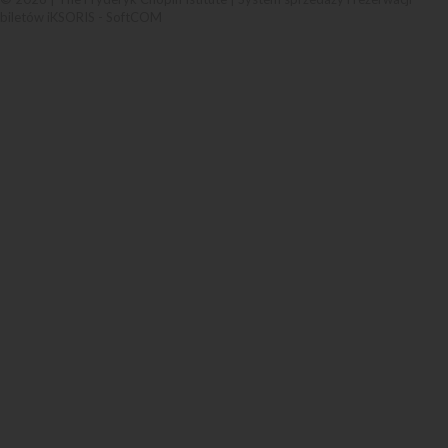
biletów iKSORIS
-
SoftCOM