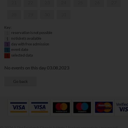
21
22
23
24
25
26
27
28
29
30
31
Key:
reservation is not possible
1
no tickets available
1
day with free admission
1
event date
1
selected data
1
No events on this day 03.08.2023
© 2026 | The Fryderyk Chopin Istitute |
System sprzedaży i rezerwacji