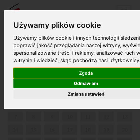
Menu
Używamy plików cookie
Używamy plików cookie i innych technologii śledzeni
Your cart is empty!
poprawić jakość przeglądania naszej witryny, wyświe
pl
en
spersonalizowane treści i reklamy, analizować ruch w
witrynie i wiedzieć, skąd pochodzą nasi użytkownicy
UKULELE PO POLSKU
Zgoda
AUGUST 2023
Odmawiam
MON
TUE
WED
THU
FRI
SAT
SUN
Zmiana ustawień
1
2
3
4
5
6
7
8
9
10
11
12
13
14
15
16
17
18
19
20