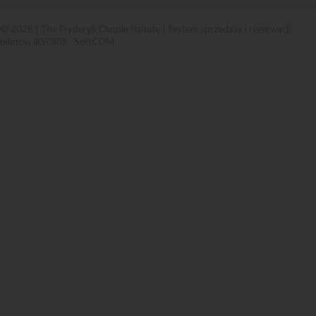
© 2026 | The Fryderyk Chopin Istitute |
System sprzedaży i rezerwacji
biletów iKSORIS
-
SoftCOM