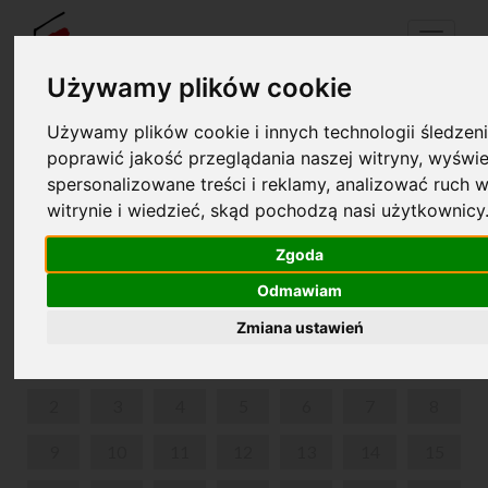
Menu
Używamy plików cookie
Używamy plików cookie i innych technologii śledzeni
Your cart is empty!
poprawić jakość przeglądania naszej witryny, wyświe
pl
en
spersonalizowane treści i reklamy, analizować ruch w
witrynie i wiedzieć, skąd pochodzą nasi użytkownicy
FESTIWAL NAUKI - DZIECI I MŁODZIEŻ
Zgoda
DECEMBER 2024
Odmawiam
MON
TUE
WED
THU
FRI
SAT
SUN
Zmiana ustawień
1
2
3
4
5
6
7
8
9
10
11
12
13
14
15