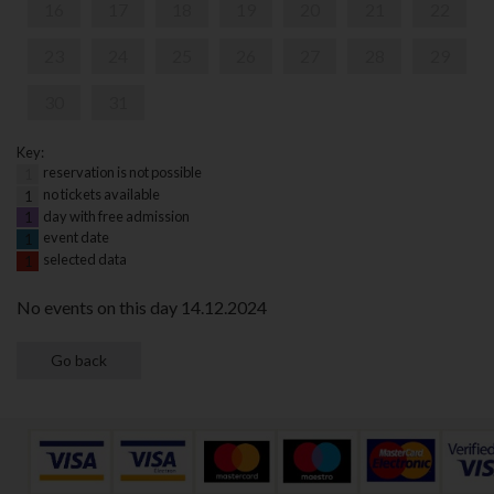
16
17
18
19
20
21
22
23
24
25
26
27
28
29
30
31
Key:
reservation is not possible
1
no tickets available
1
day with free admission
1
event date
1
selected data
1
No events on this day 14.12.2024